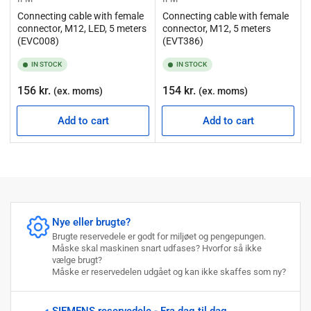
Connecting cable with female
Connecting cable with female
connector, M12, LED, 5 meters
connector, M12, 5 meters
(EVC008)
(EVT386)
IN STOCK
IN STOCK
Regular
Regular
156 kr.
154 kr.
(ex. moms)
(ex. moms)
price
price
Add to cart
Add to cart
Nye eller brugte?
Brugte reservedele er godt for miljøet og pengepungen.
Måske skal maskinen snart udfases? Hvorfor så ikke
vælge brugt?
Måske er reservedelen udgået og kan ikke skaffes som ny?