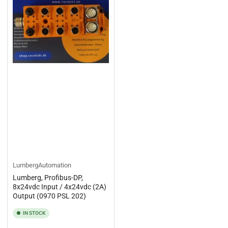
LumbergAutomation
Lumberg, Profibus-DP,
8x24vdc Input / 4x24vdc (2A)
Output (0970 PSL 202)
IN STOCK