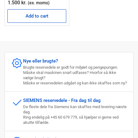
Regular
1.500 kr.
(ex. moms)
price
Add to cart
Nye eller brugte?
Brugte reservedele er godt for miljøet og pengepungen.
Måske skal maskinen snart udfases? Hvorfor så ikke
vælge brugt?
Måske er reservedelen udgået og kan ikke skaffes som ny?
SIEMENS reservedele - Fra dag til dag
De fleste dele fra Siemens kan skaffes med levering næste
dag.
Ring endelig på +45 60 679 779, så hjælper vi gerne ved
akutte tilfælde.