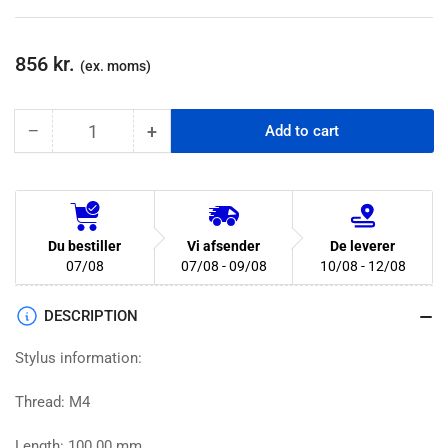
Regular
856 kr.
(ex. moms)
price
−
+
Add to cart
Quantity
Decrease
Increase
quantity
quantity
for
for
Test
Test
pin,
pin,
M4,
M4,
Du bestiller
Vi afsender
De leverer
100mm,
100mm,
07/08
07/08 - 09/08
10/08 - 12/08
Ø6
Ø6
(H00027392)
(H00027392)
DESCRIPTION
Stylus information:
Thread: M4
Length: 100.00 mm