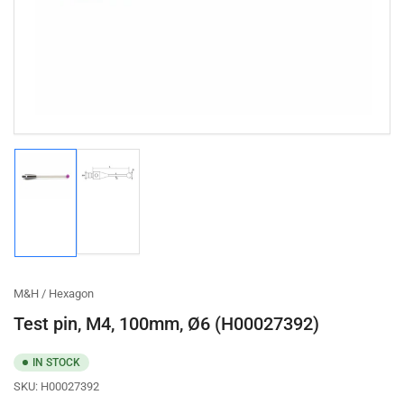
1
in
modal
Load
Load
image
image
2
1
in
in
gallery
gallery
view
view
M&H / Hexagon
Test pin, M4, 100mm, Ø6 (H00027392)
IN STOCK
SKU:
H00027392