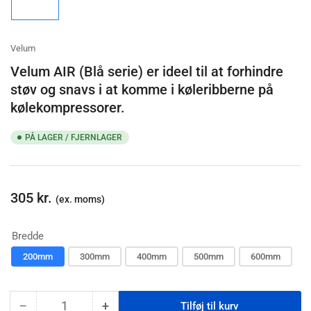
Velum
Velum AIR (Blå serie) er ideel til at forhindre
støv og snavs i at komme i køleribberne på
kølekompressorer.
PÅ LAGER / FJERNLAGER
Normalpris
305 kr.
(ex. moms)
Bredde
200mm
300mm
400mm
500mm
600mm
−
+
Tilføj til kurv