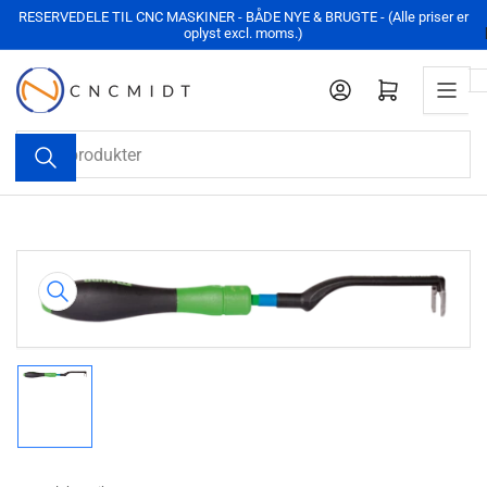
Hop
RESERVEDELE TIL CNC MASKINER - BÅDE NYE & BRUGTE - (Alle priser er
oplyst excl. moms.)
til
indhold
Log ind
Åben mini-kurv
Søg
produkter
Hop
til
produktinformation