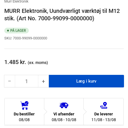
Murr Elektronik
MURR Elektronik, Uundværligt værktøj til M12
stik. (Art No. 7000-99099-0000000)
PÅ LAGER
SKU:
7000-99099-0000000
Normalpris
1.485 kr.
(ex. moms)
−
+
Læg i kurv
Antal
Du bestiller
Vi afsender
De leverer
08/08
08/08 - 10/08
11/08 - 13/08